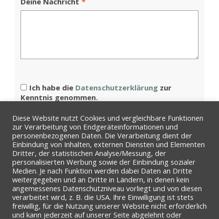
Deine Nachricht
*
Ich habe die
Datenschutzerklärung
zur
Kenntnis genommen.
Diese Website nutzt Cookies und vergleichbare Funktionen
Senden
zur Verarbeitung von Endgeräteinformationen und
personenbezogenen Daten. Die Verarbeitung dient der
Einbindung von Inhalten, externen Diensten und Elementen
Dritter, der statistischen Analyse/Messung, der
personalisierten Werbung sowie der Einbindung sozialer
Wir antworten Dir in der Regel
Medien. Je nach Funktion werden dabei Daten an Dritte
weitergegeben und an Dritte in Ländern, in denen kein
innerhalb 24 Stunden.
angemessenes Datenschutzniveau vorliegt und von diesen
verarbeitet wird, z. B. die USA. Ihre Einwilligung ist stets
freiwillig, für die Nutzung unserer Website nicht erforderlich
und kann jederzeit auf unserer Seite abgelehnt oder