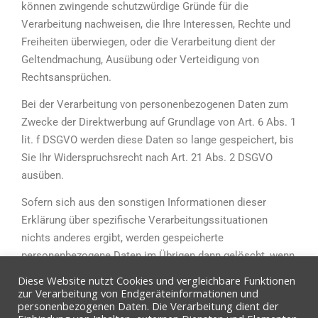
können zwingende schutzwürdige Gründe für die
Verarbeitung nachweisen, die Ihre Interessen, Rechte und
Freiheiten überwiegen, oder die Verarbeitung dient der
Geltendmachung, Ausübung oder Verteidigung von
Rechtsansprüchen.
Bei der Verarbeitung von personenbezogenen Daten zum
Zwecke der Direktwerbung auf Grundlage von Art. 6 Abs. 1
lit. f DSGVO werden diese Daten so lange gespeichert, bis
Sie Ihr Widerspruchsrecht nach Art. 21 Abs. 2 DSGVO
ausüben.
Sofern sich aus den sonstigen Informationen dieser
Erklärung über spezifische Verarbeitungssituationen
nichts anderes ergibt, werden gespeicherte
personenbezogene Daten im Übrigen dann gelöscht, wenn
sie für die Zwecke, für die sie erhoben oder auf sonstige
Diese Website nutzt Cookies und vergleichbare Funktionen
Weise verarbeitet wurden, nicht mehr notwendig sind.
zur Verarbeitung von Endgeräteinformationen und
personenbezogenen Daten. Die Verarbeitung dient der